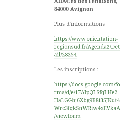
AllÃ©es des Fenaisons,
84000 Avignon
Plus d'informations :
https://www.orientation-
regionsud.fr/Agenda2/Det
ail/28254
Les inscriptions :
https://docs.google.com/fo
rms/d/e/1FAIpQLSfqLHe2
HaLGGbj6Xbg9B8i35JKut4
Wrc3fqkSnWRiw4xEVkaA
/viewform