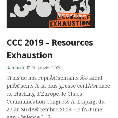
CCC 2019 – Resources
Exhaustion
mhack
10 janvier 2020
Trois de nos reprÃ©sentants Ã©taient
prÃ©sents Ã la plus grosse confÃ©rence
de Hacking d’Europe, le Chaos
Communication Congress Ã Leipzig, du
27 au 30 dÃ©cembre 2019. Ce fÃ»t une
expÃ©rience
[…]