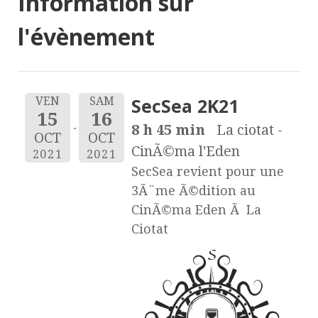
Information sur
l'évènement
SecSea 2K21
VEN
SAM
15
16
8 h 45 min
La ciotat -
OCT
OCT
CinÃ©ma l'Eden
2021
2021
SecSea revient pour une
3Ã¨me Ã©dition au
CinÃ©ma Eden Ã La
Ciotat