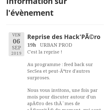
Information sur
l'évènement
Reprise des Hack'PÃ©ro
VEN
06
19h
URBAN PROD
SEP
C'est la reprise !
2019
Au programme : feed back sur
SecSea et peut-Ãªtre d'autres
surproses.
Nous vous invitons, une fois par
mois pour discuter autour d'un
apÃ©ro des thÃ¨mes de