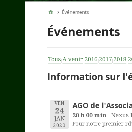
Événements
Événements
Tous
A venir
2016
2017
2018
2
Information sur l
AGO de l'Associ
VEN
24
20 h 00 min
Nexus B
JAN
Pour notre premier rdv 
2020