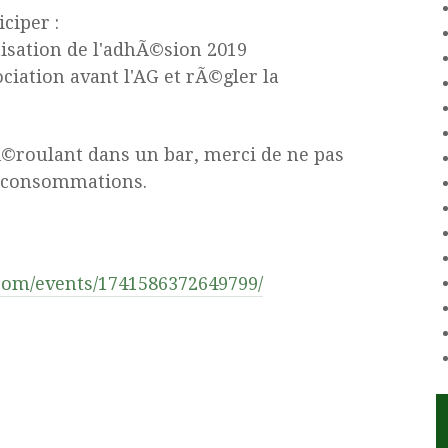
ciper :
tisation de l'adhÃ©sion 2019
ciation avant l'AG et rÃ©gler la
dÃ©roulant dans un bar, merci de ne pas
 consommations.
com/events/1741586372649799/