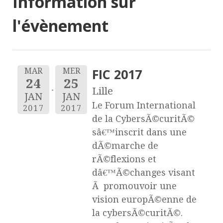
Information sur
l'évènement
FIC 2017
MAR
MER
24
25
Lille
JAN
JAN
Le Forum International
2017
2017
de la CybersÃ©curitÃ©
sâ€™inscrit dans une
dÃ©marche de
rÃ©flexions et
dâ€™Ã©changes visant
Ã promouvoir une
vision europÃ©enne de
la cybersÃ©curitÃ©.