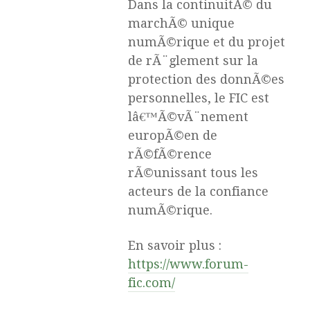
Dans la continuitÃ© du
marchÃ© unique
numÃ©rique et du projet
de rÃ¨glement sur la
protection des donnÃ©es
personnelles, le FIC est
lâ€™Ã©vÃ¨nement
europÃ©en de
rÃ©fÃ©rence
rÃ©unissant tous les
acteurs de la confiance
numÃ©rique.
En savoir plus :
https://www.forum-
fic.com/