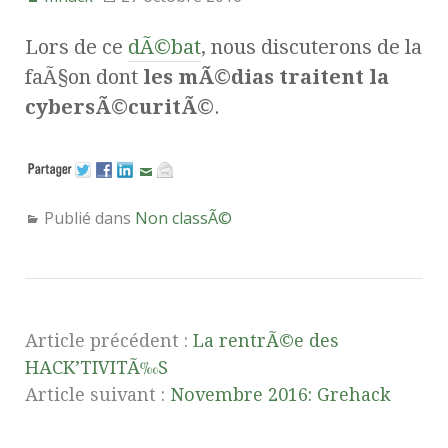
Lors de ce
dÃ©bat
, nous discuterons de la
faÃ§on dont
les mÃ©dias traitent la
cybersÃ©curitÃ©
.
Publié dans
Non classÃ©
Article précédent :
La rentrÃ©e des
HACK’TIVITÃ‰S
Article suivant :
Novembre 2016: Grehack