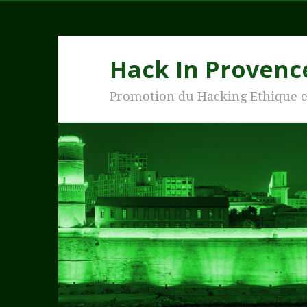
Hack In Provenc
Promotion du Hacking Ethique 