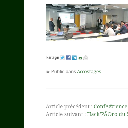
Publié dans
Accostages
Article précédent :
ConfÃ©rence
Article suivant :
Hack’PÃ©ro du 