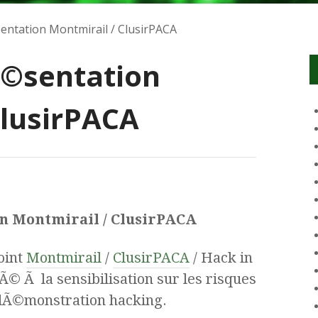
sentation Montmirail / ClusirPACA
Ã©sentation
ClusirPACA
on Montmirail / ClusirPACA
oint
Montmirail
/
ClusirPACA
/ Hack in
© Ã la sensibilisation sur les risques
Ã©monstration hacking.