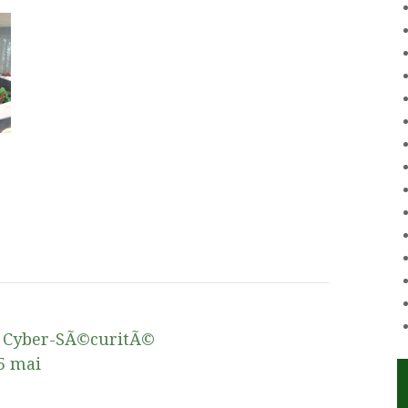
 Cyber-SÃ©curitÃ©
5 mai