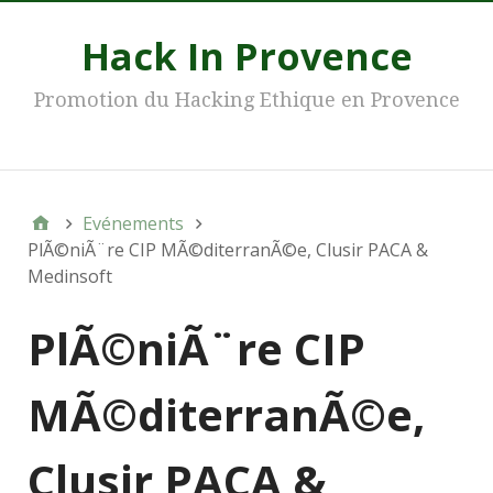
Hack In Provence
Promotion du Hacking Ethique en Provence
Main
Evénements
PlÃ©niÃ¨re CIP MÃ©diterranÃ©e, Clusir PACA &
Medinsoft
PlÃ©niÃ¨re CIP
MÃ©diterranÃ©e,
Clusir PACA &