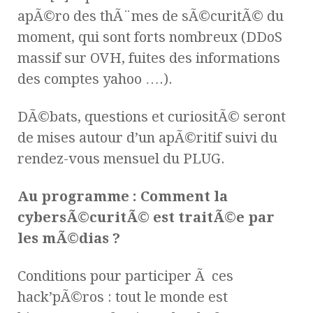
apÃ©ro des thÃ¨mes de sÃ©curitÃ© du
moment, qui sont forts nombreux (DDoS
massif sur OVH, fuites des informations
des comptes yahoo ….).
DÃ©bats, questions et curiositÃ© seront
de mises autour d’un apÃ©ritif suivi du
rendez-vous mensuel du PLUG.
Au programme : Comment la
cybersÃ©curitÃ© est traitÃ©e par
les mÃ©dias ?
Conditions pour participer Ã ces
hack’pÃ©ros : tout le monde est