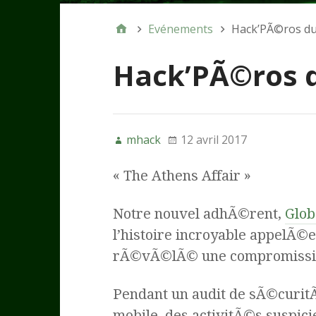
Evénements
Hack’PÃ©ros du
Hack’PÃ©ros d
mhack
12 avril 2017
« The Athens Affair »
Notre nouvel adhÃ©rent,
Glob
l’histoire incroyable appelÃ©e 
rÃ©vÃ©lÃ© une compromissio
Pendant un audit de sÃ©curit
mobile, des activitÃ©s suspi