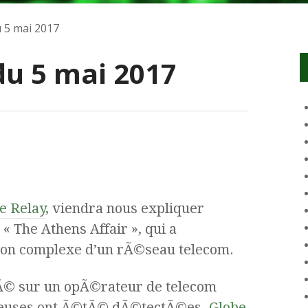
 5 mai 2017
u 5 mai 2017
e Relay
, viendra nous expliquer
« The Athens Affair », qui a
n complexe d’un rÃ©seau telecom.
Ã© sur un opÃ©rateur de telecom
cieuses ont Ã©tÃ© dÃ©tectÃ©es.
Globe