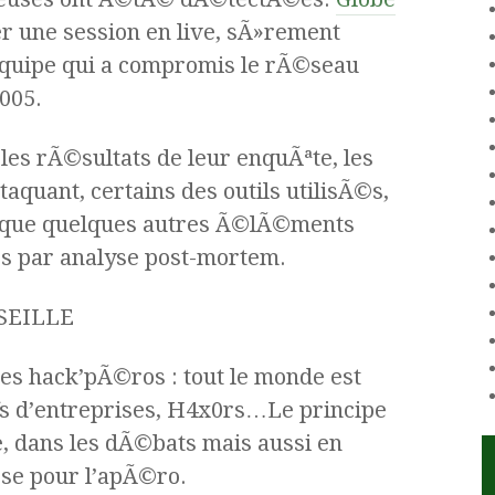
r une session en live, sÃ»rement
uipe qui a compromis le rÃ©seau
005.
es rÃ©sultats de leur enquÃªte, les
aquant, certains des outils utilisÃ©s,
si que quelques autres Ã©lÃ©ments
 par analyse post-mortem.
RSEILLE
es hack’pÃ©ros : tout le monde est
fs d’entreprises, H4x0rs…Le principe
e, dans les dÃ©bats mais aussi en
ose pour l’apÃ©ro.