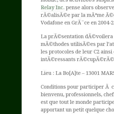
Relay Inc.
pense alors observe
rÃ©alisÃ©e par la mÃªme Ã©q
Vodafone en GrÃ¨ce en 2004-2
La prÃ©sentation dÃ©voilera l
mÃ©thodes utilisÃ©es par l’att
les protocoles de leur C2 ain
intÃ©ressants rÃ©cupÃ©rÃ©s
Lieu : La Bo[A]te – 13001 MA
Conditions pour participer Ã c
bienvenu, professionnels, che
est que tout le monde particip
apportant un petit quelque ch